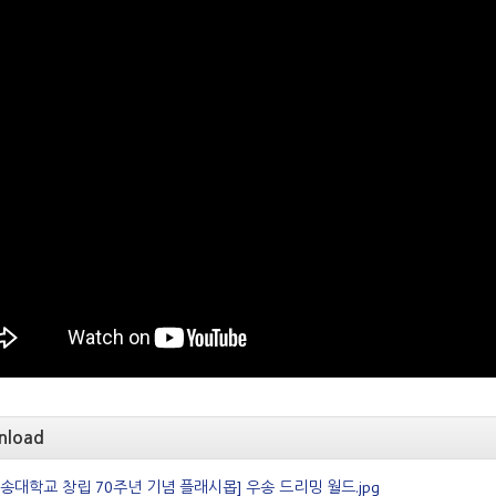
nload
우송대학교 창립 70주년 기념 플래시몹] 우송 드리밍 월드.jpg