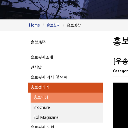
Home
솔브릿지
홍보영상
홍
솔브릿지
솔브릿지소개
[우
인사말
Categor
솔브릿지 역사 및 연혁
홍보갤러리
홍보영상
Brochure
Sol Magazine
솔브릿지 위치