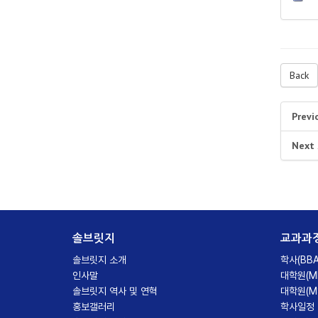
Back
Previ
Next
솔브릿지
교과과
솔브릿지 소개
학사(BBA
인사말
대학원(M
솔브릿지 역사 및 연혁
대학원(M
홍보갤러리
학사일정