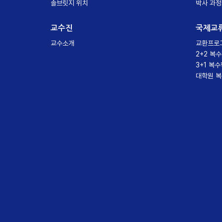
솔브릿지 위치
박사 과정
교수진
국제교
교수소개
교환프로
2+2 복
3+1 복
대학원 