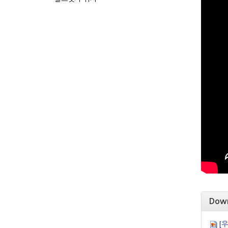
Dow
[