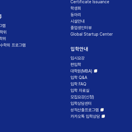
Certificate Issuance
학생회
동아리
류
시설안내
그램
졸업생인터뷰
수학위
Global Startup Center
수학위
복수학위 프로그램
입학안내
입시요강
편입학
대학원(MBA)
입학 Q&A
입학 FAQ
입학 자료실
모집요강(신청)
입학상담센터
성적산출프로그램
카카오톡 입학상담