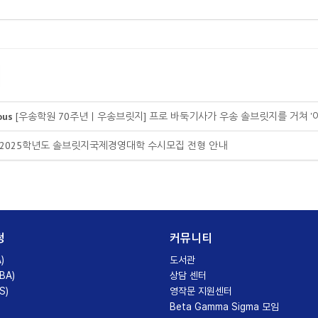
ous
[우송학원 70주년｜우송브릿지] 프로 바둑기사가 우송 솔브릿지를 거쳐 '아마
2025학년도 솔브릿지국제경영대학 수시모집 전형 안내
정
커뮤니티
)
도서관
BA)
상담 센터
S)
영작문 지원센터
Beta Gamma Sigma 모임